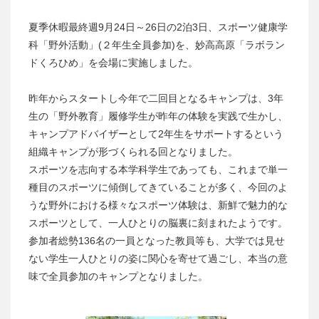
夏季休暇最終週9月24日～26日の2泊3日、スポーツ健康学
科「野外活動」(２年生全員参加)を、妙高高原「ラボラン
ドくろひめ」を会場に実施しました。
昨年からスタートし今年で二回目となるキャンプは、3年
生の「野外教育」履修学生が昨年の体験を実践で生かし、
キャンプアドバイザーとして2年生をサポートするという
組織キャンプが形づくられる回となりました。
スポーツを志向する本学科学生であっても、これまで単一
種目のスポーツに傾倒してきていることが多く、今回のよ
うな野外における様々なスポーツ体験は、新鮮で魅力的な
スポーツとして、一人ひとりの脳裏に刻まれたようです。
参加者総勢136名の一員となった教員等も、大学では見せ
ない学生一人ひとりの姿に関心を寄せて過ごし、本当の意
味で全員参加のキャンプとなりました。