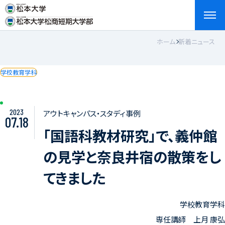
ホーム
新着ニュース
検索
お問い合わせ
資料請求
アクセス
English
学校教育学科
2023
アウトキャンパス・スタディ事例
07.18
「国語科教材研究」で、義仲館
の見学と奈良井宿の散策をし
てきました
学校教育学科
専任講師 上月 康弘