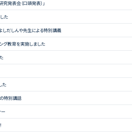
プ研究発表会（口頭発表）」
した
lのよしだしんや先生による特別講義
ミング教育を実施しました
た
した
らの特別講話
ナー
!