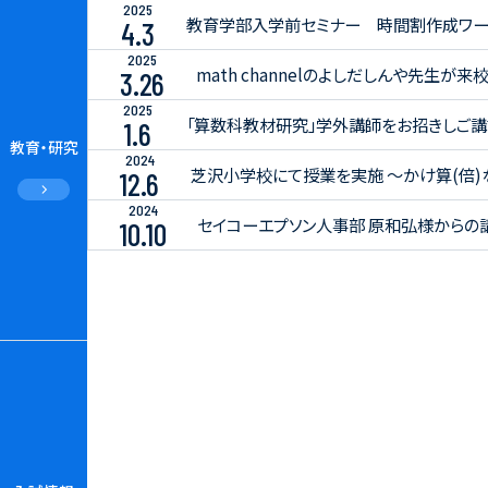
2025
教育学部入学前セミナー 時間割作成ワー
4.3
2025
math channelのよしだしんや先生が来
3.26
2025
「算数科教材研究」学外講師をお招きしご講
1.6
教育・研究
2024
芝沢小学校にて授業を実施 ～かけ算(倍)
12.6
2024
セイコーエプソン人事部 原和弘様からの
10.10