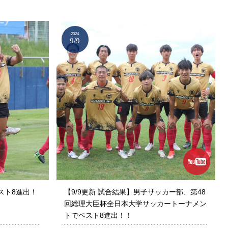
2024
9/9
スト8進出！
【9/9更新 試合結果】男子サッカー部、第48
回総理大臣杯全日本大学サッカートーナメン
トでベスト8進出！！