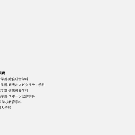
実績
営学部 総合経営学科
営学部 観光ホスピタリティ学科
康学部 健康栄養学科
康学部 スポーツ健康学科
部 学校教育学科
期大学部