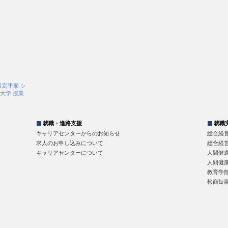
設定手順
シ
大学 授業
就職・進路支援
就職
キャリアセンターからのお知らせ
総合経
求人のお申し込みについて
総合経
キャリアセンターについて
人間健
人間健
教育学
松商短