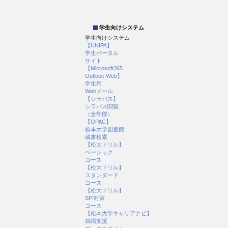
学生向けシステム
学生向けシステム
【UNIPA】
学生ポータル
サイト
【Microsoft365
Outlook Web】
学生用
Webメール
【シラバス】
シラバス閲覧
（全学部）
【OPAC】
松本大学図書館
蔵書検索
【松大ドリル】
ベーシック
コース
【松大ドリル】
スタンダード
コース
【松大ドリル】
SPI対策
コース
【松本大学キャリアナビ】
就職支援