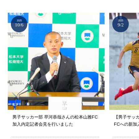
2025
2025
10/6
9/2
男子サッカー部 早河恭哉さんの松本山雅FC
【男子サッカ
加入内定記者会見を行いました
FCへの新加