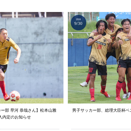
2024
9/30
ー部 早河 恭哉さん】松本山雅
男子サッカー部、総理大臣杯ベ
入内定のお知らせ