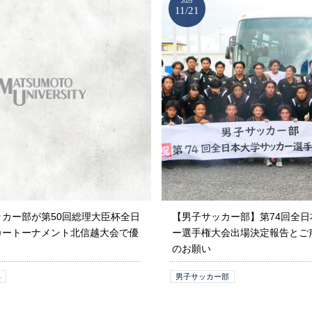
2025
11/21
カー部が第50回総理大臣杯全日
【男子サッカー部】第74回全日
カートーナメント北信越大会で優
ー選手権大会出場決定報告とご
！
のお願い
部
男子サッカー部