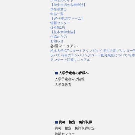
ポータルサイト
【学生生活の各種申請】
学生課窓口
申請一覧
【Wi-Fi申請フォーム】
情報センター
(2号館1F)
【松本大学生協】
生協からの
お知らせ
各種マニュアル
松本大学ICTスタートアップガイド
学生共用プリンター
ラバス 科目のナンバリングコード配分規則について
松本
アンケート回答マニュアル
入学予定者の皆様へ
入学予定者向け情報
入学前教育
資格・検定・免許取得
資格・検定・免許取得状況
教職センター