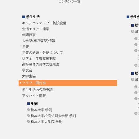
コンテンツ一覧
学生生活
学生
キャンパスマップ・施設設備
松
生活エリア・通学
最
年間行事
大学祭(梓乃森祭)情報
学費
学費の延納・分納について
奨学金・学費支援制度
高等教育の修学支援制度
学友会
松
大学生協
最
クラブ・同好会
学生生活の各種申請
アルバイト情報
学則
松本大学 学則
松本大学松商短期大学部 学則
松本大学大学院 学則