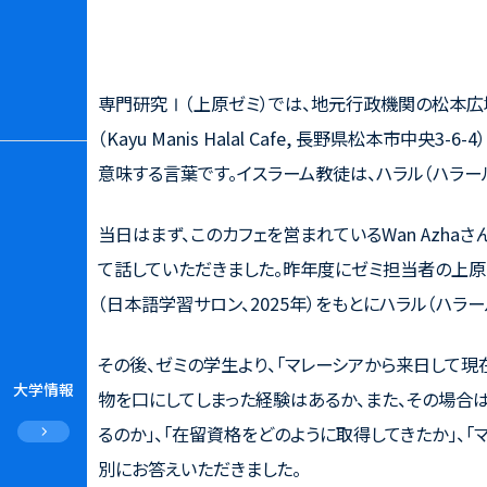
専門研究Ⅰ（上原ゼミ）では、地元行政機関の松本広
（
Kayu Manis Halal Cafe,
長野県松本市中央
3-6-4
意味する言葉です。イスラーム教徒は、ハラル（ハラ
当日はまず、このカフェを営まれている
Wan Azha
さ
て話していただきました。昨年度にゼミ担当者の上原
（日本語学習サロン、
2025
年）をもとにハラル（ハラ
その後、ゼミの学生より、「マレーシアから来日して現
大学情報
物を口にしてしまった経験はあるか、また、その場合
るのか」、「在留資格をどのように取得してきたか」、
別にお答えいただきました。