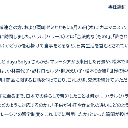
専任講師
域連合の方、および岡﨑ゼミとともに
6
月
25
日
(
木
)
にカユマニス ハ
）に訪問しました。ハラル（ハラール）とは「合法的な（もの）」、「許され
ール）かどうかを心掛けて食事をとるなど、日常生活を営むとされてい
んと
Idayu Sofya
さんから、マレーシアから来日した背景や、松本で
は、小林美代子・野村ロセルダ・柳沢えい子・松本りか編『世界の料
ール）商品に関するお話を伺っており、これ以降、交流を続けていただ
在に至るまで、日本での暮らしで苦労したことは何か」、「ハラル（ハ
はどのように対応するのか」、「子供が礼拝や食文化の違いにどのよ
「マレーシアの留学制度をこれまでに利用したか」といった質問が投