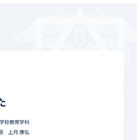
た
学校教育学科
授 上月 康弘