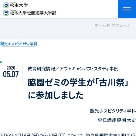
ホーム
新着ニュース
検索
お問い合わせ
資料請求
アクセス
English
観光ホスピタリティ学科
2026
教育研究情報／アウトキャンパス・スタディ事例
05.07
脇園ゼミの学生が「古川祭」
に参加しました
観光ホスピタリティ学科
専任講師 脇園 大史
2026
年
4
月
19
日（日）から
20
日（月）にかけて、岐阜県飛騨市古川町で行