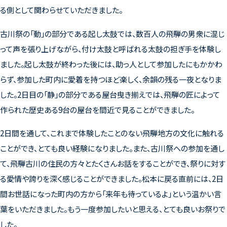
る側として関わらせていただきました。
古川祭の「動」の部分である起し太鼓では、数百人の飛騨の男衆に混じ
って声を張り上げながら、付け太鼓と呼ばれる太鼓の担ぎ手を体験し
ました。起し太鼓が終わった後には、助っ人として参加したにもかかわ
らず、参加した町内に愛着を持つほど楽しく、余韻の残る一夜となりま
した。
2
日目の「静」の部分である屋台曳き揃えでは、飛騨の匠によって
作られた歴史ある
9
台の屋台を間近で見ることができました。
2
日間を通して、これまで体験したことのない飛騨地方の文化に触れる
ことができ、とても良い経験になりました。また、古川祭への参加を通し
て、飛騨古川の住民の方々とたくさんお話をすることができ、祭りに対す
る愛情や誇りを深く感じることができました。松本に戻る直前には、
2
日
間お世話になった町内の方から「来年も待っているよ」という温かい言
葉をいただきました。もう一度参加したいと思える、とても良いお祭りで
した。