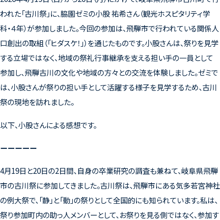
われた「古川祭」に、脇園ゼミの小股 祐希さん（観光ホスピタリティ学
科・４年）が参加しました。今回の参加は、飛騨市で行われている関係人
口創出の取組（「ヒダスケ！」）を通じたものです。小股さんは、祭りを見学
する立場ではなく、地域の祭礼行事継承を支える担い手の一員として
参加し、飛騨古川の文化や地域の方々との交流を体験しました。ゼミで
は、小股さんが祭りの担い手として活躍する様子を見学するため、古川
祭の現地を訪れました。
以下、小股さんによる感想です。
ーーーーー
4
月
19
日と
20
日の
2
日間、自身の卒業研究の調査も兼ねて、岐阜県飛騨
市の古川祭に参加してきました。古川祭は、飛騨市にある気多若宮神社
の例大祭で、「静」と「動」の祭りとして全国的にも知られています。私は、
祭り参加町内の助っ人メンバーとして、お祭りを見る側ではなく、参加す