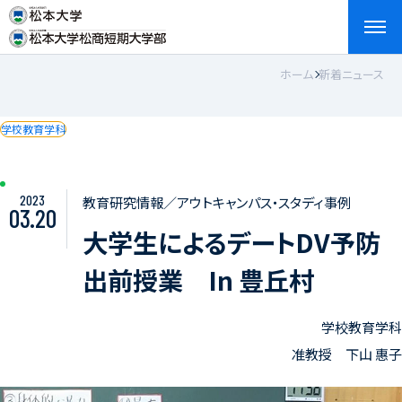
ホーム
新着ニュース
検索
お問い合わせ
資料請求
アクセス
English
学校教育学科
2023
教育研究情報／アウトキャンパス・スタディ事例
03.20
大学生によるデートDV予防
出前授業 In 豊丘村
学校教育学科
准教授 下山 惠子