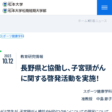
ホーム
新着ニュース
検索
お問い合わせ
資料請求
アクセス
English
スポーツ健康学科
2023
教育研究情報
10.12
長野県と協働し、子宮頸がん
に関する啓発活動を実施！
スポーツ健康学科
准教授 中島 節子
ゼミ学生が、子宮頸がん検診やHPVワクチンについての現状について