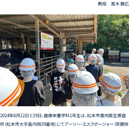
教授 髙木 勝広
2024年6月12日と19日、健康栄養学科1年生は、松本市食肉衛生検査
所（松本市大字島内9839番地）にてアーリー・エスクポージャー（早期体