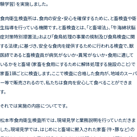
験学習）を実施しました。
食肉衛生検査所は、食肉の安全・安心を確保するために、と畜検査や衛
生指導を行っている機関です。と畜検査とは、「と畜場法」、「牛海綿状脳
症対策特別措置法」および「食鳥処理の事業の規制及び食鳥検査に関
する法律」に基づき、安全な食肉を提供するために行われる検査で、獣
医師であると畜検査員が病気がないか・異常がないか・食用に適して
いるかをと畜場（家畜を食用にするために解体処理する施設のこと）で
家畜1頭ごとに検査します。ここで検査に合格した食肉が、地域のスーパ
ー等で販売されるので、私たちは食肉を安心して食べることができま
す。
それでは実施の内容についてです。
松本市食肉衛生検査所では、現場見学と業務説明を行っていただきま
した。現場見学では、はじめにと畜場に搬入された家畜（牛・豚など）の