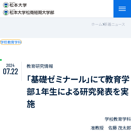
ホーム
新着ニュース
検索
お問い合わせ
資料請求
アクセス
English
学校教育学科
2024
教育研究情報
07.22
「基礎ゼミナール」にて教育学
部１年生による研究発表を実
施
学校教育学科
准教授 佐藤 茂太郎