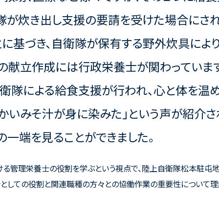
衛隊が炊き出し支援の要請を受けた場合にさ
立に基づき、自衛隊が保有する野外炊具によ
この献立作成には行政栄養士が関わっていま
自衛隊による給食支援が行われ、心と体を温
かいみそ汁が身に染みた」という声が紹介さ
の一端を見ることができました。
おける管理栄養士の役割を学ぶという視点で、陸上自衛隊松本駐屯
士としての役割と関連職種の方々との協働作業の重要性について理