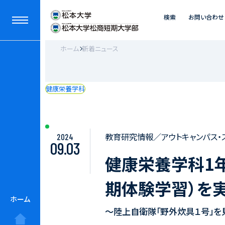
検索
お問い合わせ
ホーム
新着ニュース
健康栄養学科
教育研究情報／アウトキャンパス・
2024
09.03
健康栄養学科1年
期体験学習）を
ホーム
～陸上自衛隊「野外炊具１号」を