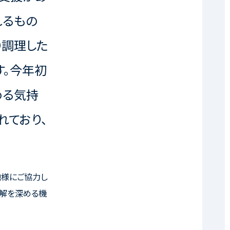
れるもの
り調理した
す。今年初
める気持
れており、
地様にご協力し
解を深める機