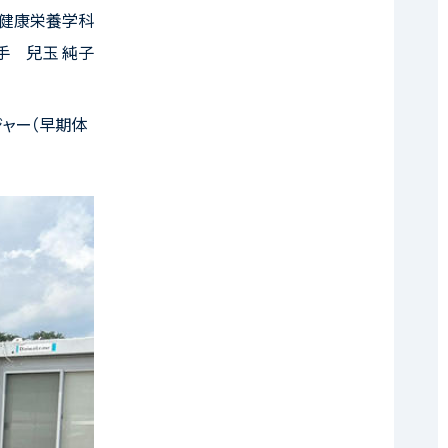
健康栄養学科
手 兒玉 純子
ジャー（早期体