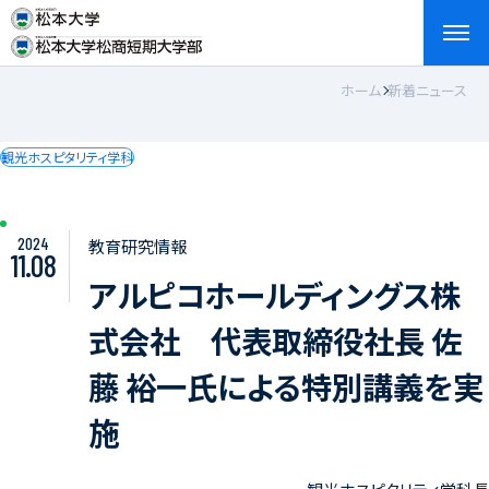
ホーム
新着ニュース
検索
お問い合わせ
資料請求
アクセス
English
観光ホスピタリティ学科
2024
教育研究情報
11.08
アルピコホールディングス株
式会社 代表取締役社長 佐
藤 裕一氏による特別講義を実
施