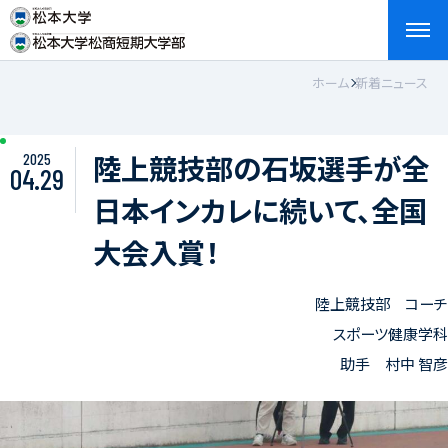
ホーム
新着ニュース
検索
お問い合わせ
資料請求
アクセス
English
陸上競技部の石坂選手が全
2025
04.29
日本インカレに続いて、全国
大会入賞！
陸上競技部 コーチ
スポーツ健康学科
助手 村中 智彦