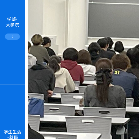
学部・
大学院
学生生活
・就職