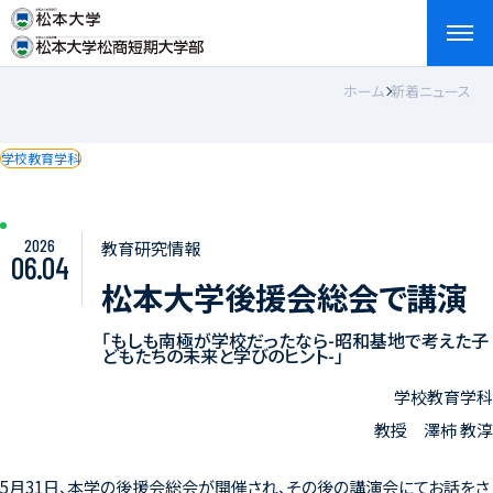
ホーム
新着ニュース
検索
お問い合わせ
資料請求
アクセス
English
学校教育学科
2026
教育研究情報
06.04
松本大学後援会総会で講演
「もしも南極が学校だったなら-昭和基地で考えた子
どもたちの未来と学びのヒント-」
学校教育学科
教授 澤柿 教淳
5月31日、本学の後援会総会が開催され、その後の講演会にてお話をさ