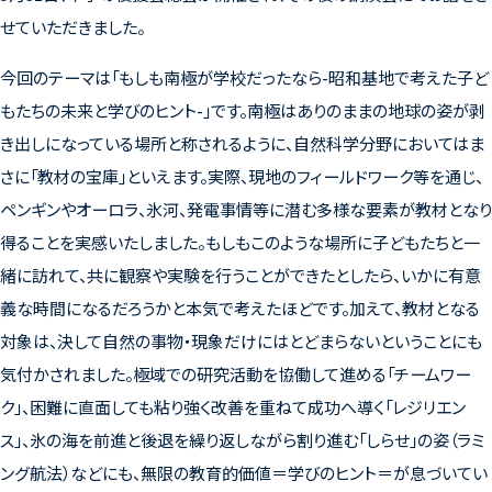
せていただきました。
今回のテーマは「もしも南極が学校だったなら-昭和基地で考えた子ど
もたちの未来と学びのヒント-」です。南極はありのままの地球の姿が剥
き出しになっている場所と称されるように、自然科学分野においてはま
さに「教材の宝庫」といえます。実際、現地のフィールドワーク等を通じ、
ペンギンやオーロラ、氷河、発電事情等に潜む多様な要素が教材となり
得ることを実感いたしました。もしもこのような場所に子どもたちと一
緒に訪れて、共に観察や実験を行うことができたとしたら、いかに有意
義な時間になるだろうかと本気で考えたほどです。加えて、教材となる
対象は、決して自然の事物・現象だけにはとどまらないということにも
気付かされました。極域での研究活動を協働して進める「チームワー
ク」、困難に直面しても粘り強く改善を重ねて成功へ導く「レジリエン
ス」、氷の海を前進と後退を繰り返しながら割り進む「しらせ」の姿（ラミ
ング航法）などにも、無限の教育的価値＝学びのヒント＝が息づいてい