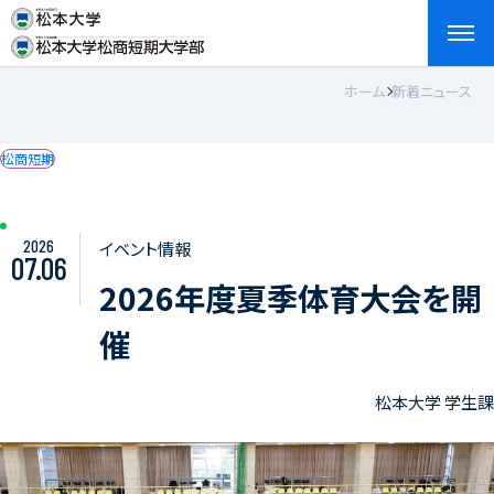
ホーム
新着ニュース
検索
お問い合わせ
資料請求
アクセス
English
松商短期
2026
イベント情報
07.06
2026年度夏季体育大会を開
催
松本大学 学生課