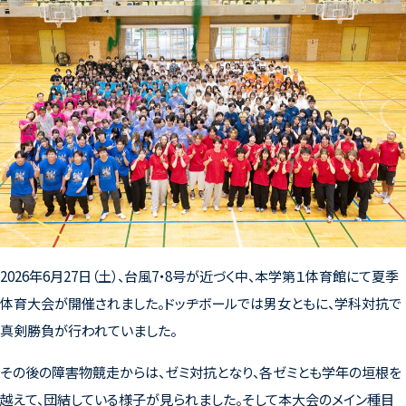
2026
年
6
月
27
日（土）、台風
7
・
8
号が近づく中、本学第１体育館にて夏季
体育大会が開催されました。ドッヂボールでは男女ともに、学科対抗で
真剣勝負が行われていました。
その後の障害物競走からは、ゼミ対抗となり、各ゼミとも学年の垣根を
越えて、団結している様子が見られました。そして本大会のメイン種目