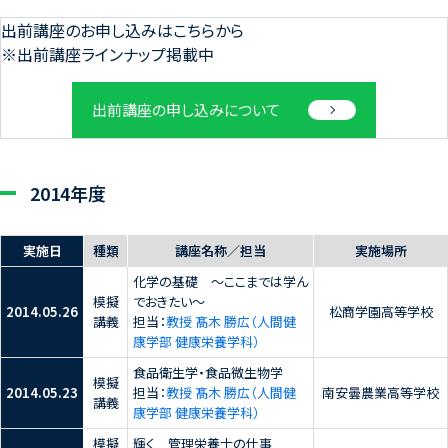
出前講座のお申し込みはこちらから
※出前講座ラインナップ掲載中
出前講座の申し込みについて
2014年度
実施日
種類
講座名称／担当
実施場所
化学の基礎 ～ここまでは学ん
模擬
でおきたい～
2014.05.26
松商学園高等学校
講義
担当：
教授 髙木 勝広（人間健
康学部 健康栄養学科）
食品衛生学・食品微生物学
模擬
2014.05.23
担当：
教授 髙木 勝広（人間健
南安曇農業高等学校
講義
康学部 健康栄養学科）
模擬
輝く 管理栄養士の仕事