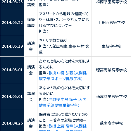
2014.05.23
松商学園高等学校
講義
担当：
アスリートから地域の健康づく
模擬
り－体育・スポーツ系大学にお
2014.05.22
上田西高等学校
講義
ける学びについて－
担当：
キャリア教育講話
講演
2014.05.19
担当：入試広報室 室長 中村 文
生坂中学校
会
重
あなたと私の心と体を大切にす
講演
るために
2014.05.01
穂高商業高等学校
会
担当：
教授 中島 弘毅（人間健
康学部 スポーツ健康学科）
あなたと私の心と体を大切にす
講演
るために
2014.05.01
穂高商業高等学校
会
担当：
准教授 中島 節子（人間
健康学部 健康栄養学科）
保護者に知って頂きたい7つの
講演
こと －若者の就職と労働－
2014.04.26
蘇南高等学校
会
担当：
教授 上野 隆幸（人間健