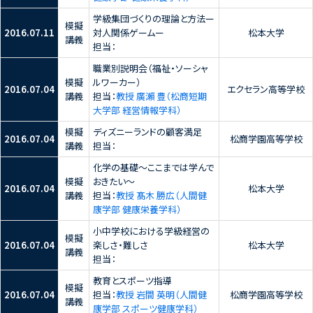
学級集団づくりの理論と方法ー
模擬
2016.07.11
対人関係ゲームー
松本大学
講義
担当：
職業別説明会（福祉・ソーシャ
模擬
ルワーカー）
2016.07.04
エクセラン高等学校
講義
担当：
教授 廣瀨 豊（松商短期
大学部 経営情報学科）
模擬
ディズニーランドの顧客満足
2016.07.04
松商学園高等学校
講義
担当：
化学の基礎～ここまでは学んで
模擬
おきたい～
2016.07.04
松本大学
講義
担当：
教授 髙木 勝広（人間健
康学部 健康栄養学科）
小中学校における学級経営の
模擬
2016.07.04
楽しさ・難しさ
松本大学
講義
担当：
教育とスポーツ指導
模擬
2016.07.04
担当：
教授 岩間 英明（人間健
松商学園高等学校
講義
康学部 スポーツ健康学科）