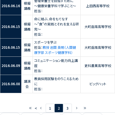
管理栄養士を目指すために
模擬
2016.06.16
～健康栄養学科で学ぶこと～
上田西高等学校
講義
担当：
命に結ぶ、命をもてなす
模擬
～"食"の実践とそれを支える研
2016.06.15
大町岳陽高等学校
講義
究～
担当：
スポーツを学ぶ
模擬
2016.06.15
担当：
教授 岩間 英明（人間健
大町岳陽高等学校
講義
康学部 スポーツ健康学科）
コミュニケーション能力向上講
模擬
2016.06.09
座
更科農業高等学校
講義
担当：
教員採用試験をのりこえるため
講演
2016.06.08
に
ビッグハット
会
担当：
<
1
2
3