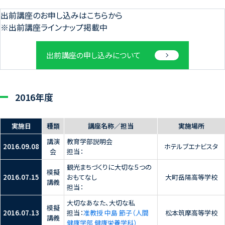
出前講座のお申し込みはこちらから
※出前講座ラインナップ掲載中
出前講座の申し込みについて
2016年度
実施日
種類
講座名称／担当
実施場所
講演
教育学部説明会
2016.09.08
ホテルブエナビスタ
会
担当：
観光まちづくりに大切な５つの
模擬
2016.07.15
おもてなし
大町岳陽高等学校
講義
担当：
大切なあなた、大切な私
模擬
2016.07.13
担当：
准教授 中島 節子（人間
松本筑摩高等学校
講義
健康学部 健康栄養学科）