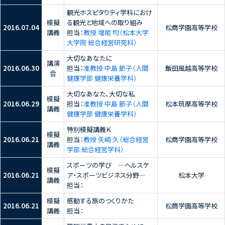
観光ホスピタりティ学科におけ
模擬
る観光と地域への取り組み
2016.07.04
松商学園高等学校
講義
担当：
教授 増尾 均（松本大学
大学院 総合経営研究科）
大切なあなたに
講演
2016.06.30
担当：
准教授 中島 節子（人間
飯田風越高等学校
会
健康学部 健康栄養学科）
大切なあなた、大切な私
模擬
2016.06.29
担当：
准教授 中島 節子（人間
松本筑摩高等学校
講義
健康学部 健康栄養学科）
特別模擬講義Ｋ
模擬
2016.06.21
担当：
教授 矢﨑 久（総合経営
松商学園高等学校
講義
学部 総合経営学科）
スポーツの学び ―ヘルスケ
模擬
2016.06.21
ア・スポーツビジネス分野―
松本大学
講義
担当：
模擬
感動する旅のつくりかた
2016.06.21
松商学園高等学校
講義
担当：