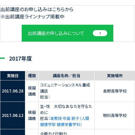
出前講座のお申し込みはこちらから
※出前講座ラインナップ掲載中
出前講座の申し込みについて
2017年度
実施日
種類
講座名称／担当
実施場所
コミュニケーションスキル養成
模擬
2017.06.28
講話
長野高等学校
講義
担当：
生・性 大切なあなたを守るた
模擬
めに
2017.06.12
明科高等学校
講義
担当：
准教授 中島 節子（人間
健康学部 健康栄養学科）
企画力と行動力