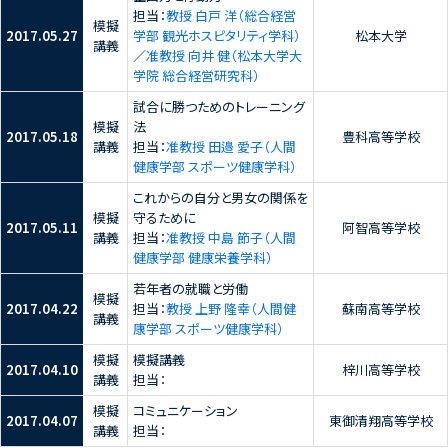
担当：
教授 白戸 洋（総合経営
模擬
2017.05.27
学部 観光ホスピタリティ学科）
松本大学
講義
／
准教授 向井 健（松本大学大
学院 総合経営研究科）
試合に勝つためのトレーニング
模擬
法
2017.05.18
豊科高等学校
講義
担当：
准教授 田邉 愛子（人間
健康学部 スポーツ健康学科）
これからの自分と男女の関係を
模擬
守るために
2017.05.11
阿智高等学校
講義
担当：
准教授 中島 節子（人間
健康学部 健康栄養学科）
若年者の就職と労働
模擬
2017.04.22
担当：
教授 上野 隆幸（人間健
蘇南高等学校
講義
康学部 スポーツ健康学科）
模擬
模擬講義
2017.04.10
梓川高等学校
講義
担当：
模擬
コミュニケーション
2017.04.07
東御清翔高等学校
講義
担当：