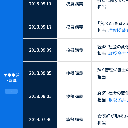
健康に関するワ
2013.09.17
模擬講義
担当：
「食べる」を考え
2013.09.17
模擬講義
担当：
准教授 成
経済・社会の変化
2013.09.09
模擬講義
担当：
教授 糸井
輝く管理栄養士
2013.09.05
模擬講義
学生生活
担当：
・就職
経済・社会の変化
2013.09.02
模擬講義
担当：
教授 糸井
食嗜好が形成さ
2013.07.30
模擬講義
担当：