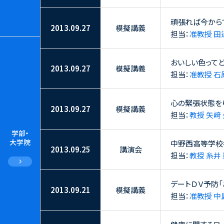
頑張れば今から
2013.09.27
模擬講義
担当：
准教授 田
おいしい色って
2013.09.27
模擬講義
担当：
准教授 石
心の緊張状態を
2013.09.27
模擬講義
担当：
教授 矢﨑
学部・
大学院
中野西高等学校
2013.09.25
講演会
担当：
教授 糸井
デートＤＶ予防
2013.09.21
模擬講義
担当：
准教授 中