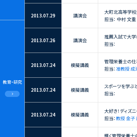
大町北高等学校
2013.07.29
講演会
担当： 中村 文重
推薦入試で大学
2013.07.26
講演会
担当：
管理栄養士の仕
2013.07.24
模擬講義
担当：
准教授 成
教育・研究
スポーツを学ぶ
2013.07.24
模擬講義
担当：
大好き！ディズニ
2013.07.24
模擬講義
担当：
教授 金子
輝く管理栄養士