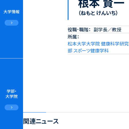
根本 賢一
大学情報
（ねもと けんいち）
役職･職階
副学長／教授
所属
松本大学大学院 健康科学研究
部 スポーツ健康学科
学部・
大学院
関連ニュース