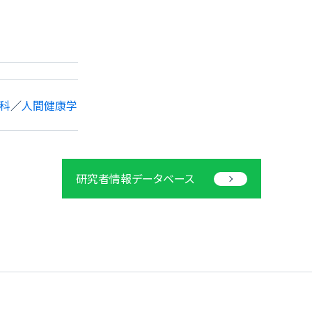
科
／
人間健康学
研究者情報データベース