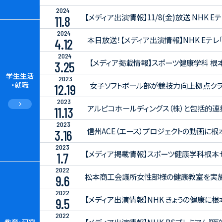
2024
【メディア出演情報】11/8(金)放送 NH
11.8
2024
本日放送！【メディア出演情報】NHK Eテ
4.12
2024
【メディア掲載情報】スポーツ健康学科 
3.25
学生生活
2023
女子ソフトボール部が競技力向上拠点ク
・就職
12.19
2023
アルピコホールディングス（株）と包括的
11.13
2023
信州ACE（エース）プロジェクトの動画に
3.16
2023
【メディア掲載情報】スポーツ健康学科根本
1.7
2022
松本商工会議所女性部様の健康教室を実施
9.6
2022
【メディア出演情報】NHK きょうの健康に
9.5
2022
教育・研究