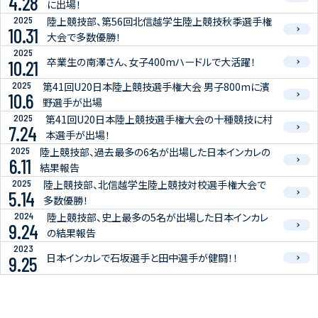
4.28
に出場！
2025
陸上競技部、第56回北信越学生陸上競技秋季選手権
10.31
大会で多数優勝！
2025
卒業生の南澤さん、女子400mハードルで大活躍！
10.21
2025
第41回U20日本陸上競技選手権大会 男子800mに濱
10.6
野選手が出場
2025
第41回U20日本陸上競技選手権大会の十種競技に村
7.24
本選手が出場！
2025
陸上競技部、過去最多の6名が出場した日本インカレの
6.11
結果報告
2025
陸上競技部、北信越学生陸上競技対校選手権大会で
5.14
多数優勝！
2024
陸上競技部、史上最多の5名が出場した日本インカレ
9.24
の結果報告
2023
日本インカレで石坂選手と田中選手が健闘！！
9.25