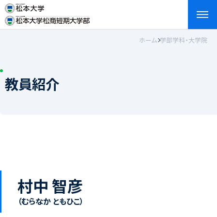
ホーム
学部学科・大学院
検索
お問い合わせ
資料請求
アクセス
English
教員紹介
村中 智彦
（むらなか ともひこ）