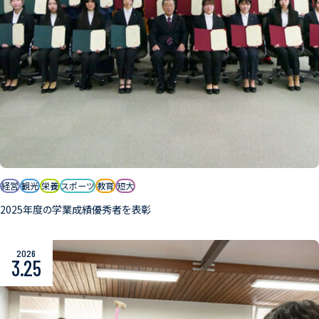
経営
観光
栄養
スポーツ
教育
短大
2025年度の学業成績優秀者を表彰
2026
3.25